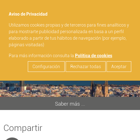
menu
Aviso de Privacidad
Utilizamos cookies propias y de terceros para fines analíticos y
search
para mostrarte publicidad personalizada en basa a un perfil
elaborado a partir de tus hábitos de navegación (por ejemplo,
BARCELONA VISITA Horario de
páginas visitadas)
07:45h - 18:30h (según parada)
Para más información consulta la
Política de cookies
Configuración
Rechazar todas
Aceptar
Saber más ...
Compartir